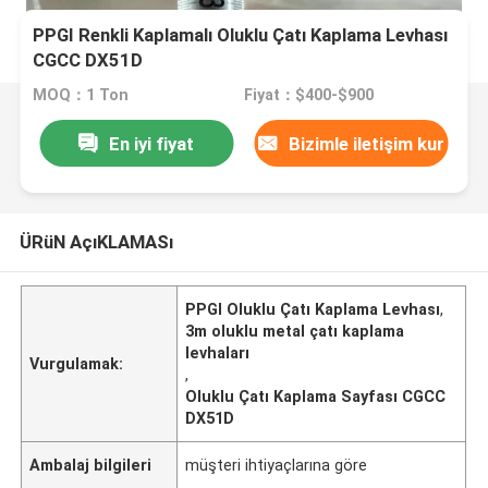
PPGI Renkli Kaplamalı Oluklu Çatı Kaplama Levhası
CGCC DX51D
MOQ：1 Ton
Fiyat：$400-$900
En iyi fiyat
Bizimle iletişim kur
ÜRüN AçıKLAMASı
PPGI Oluklu Çatı Kaplama Levhası
,
3m oluklu metal çatı kaplama
levhaları
Vurgulamak:
,
Oluklu Çatı Kaplama Sayfası CGCC
DX51D
Ambalaj bilgileri
müşteri ihtiyaçlarına göre