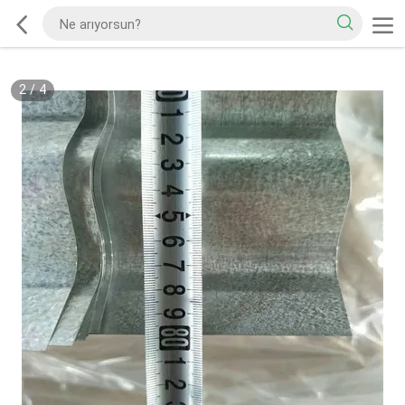
2
/
4