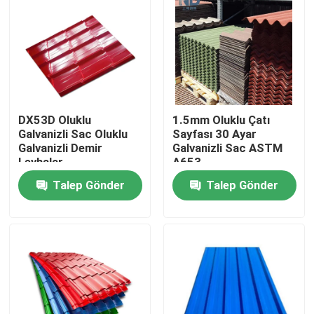
Fabrika turu
Kalite kontrol
DX53D Oluklu
1.5mm Oluklu Çatı
Bize Ulaşın
Galvanizli Sac Oluklu
Sayfası 30 Ayar
Galvanizli Demir
Galvanizli Sac ASTM
Levhalar
A653
Haberler
Talep Gönder
Talep Gönder
Sıcak Haddelenmiş Paslanmaz Çelik Rulo
Soğuk Haddelenmiş Paslanmaz Çelik Rulo
Cilalı Paslanmaz Çelik Rulo