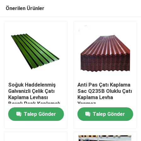
Önerilen Ürünler
Soğuk Haddelenmiş
Anti Pas Çatı Kaplama
Galvanizli Çelik Çatı
Sac Q235B Oluklu Çatı
Kaplama Levhası
Kaplama Levha
Ev
Boyalı Renk Kaplamalı
Yanmaz
Oluklu 600mm
Talep Gönder
Talep Gönder
Ürün:% s
Hakkımızda